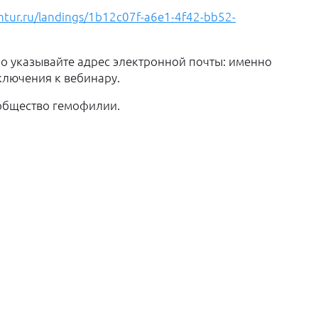
ontur.ru/landings/1b12c07f-a6e1-4f42-bb52-
но указывайте адрес электронной почты: именно
ключения к вебинару.
общество гемофилии.