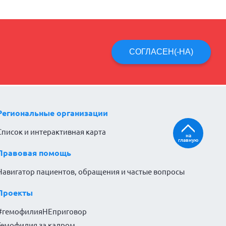
СОГЛАСЕН(-НА)
Региональные организации
Список и интерактивная карта
на
главную
Правовая помощь
Навигатор пациентов, обращения и частые вопросы
Проекты
#гемофилияНЕприговор
Гемофилия за кадром