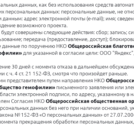
альных данных, как без использования средств автомати
их персональных данных: персональные данные, не от
анным: адрес электронной почты (e-mail); имя; сведе
ждение возможного проекта.
будут совершены следующие действия: сбор; запись; си
ьзование; передача (предоставление, доступ); блокиров
е данные по поручению НКО
Общероссийская благотв
мофилии»
для указанной в согласии цели: ООО "Яндекс"
ние 30 дней с момента отказа в дальнейшем обсуждени
 с ч. 4 ст. 21 152-ФЗ, смотря что произойдет раньше.
шим представителем путем направления НКО
Общеросси
общество гемофилии»
письменного заявления или эле
ласти электронной подписи, по адресу, указанному в н
телем Согласия НКО
Общероссийская общественная ор
ональных данных без него при наличии оснований, указ
закона № 152-ФЗ «О персональных данных» от 27.07.2006
момента прекращения обработки персональных данных, ук