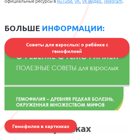
официальные ресурсы в
RuTube
,
VK
,
VK Видео
,
Telegram
.
БОЛЬШЕ
ИНФОРМАЦИИ:
Советы для взрослых: о ребёнке с
гемофилией
Гемофилия в картинках