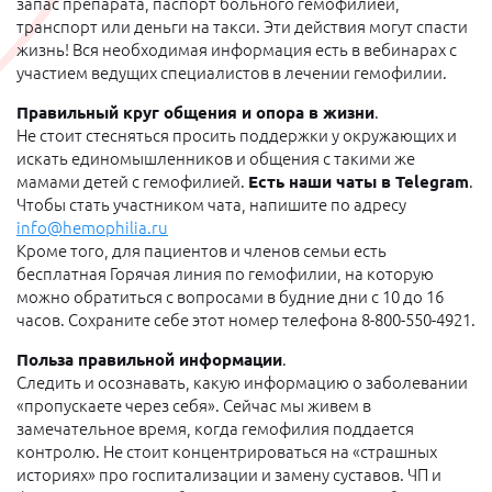
запас препарата, паспорт больного гемофилией,
транспорт или деньги на такси. Эти действия могут спасти
жизнь! Вся необходимая информация есть в вебинарах с
участием ведущих специалистов в лечении гемофилии.
Правильный круг общения и опора в жизни
.
Не стоит стесняться просить поддержки у окружающих и
искать единомышленников и общения с такими же
мамами детей с гемофилией.
Есть наши чаты в Telegram
.
Чтобы стать участником чата, напишите по адресу
info@hemophilia.ru
Кроме того, для пациентов и членов семьи есть
бесплатная Горячая линия по гемофилии, на которую
можно обратиться с вопросами в будние дни с 10 до 16
часов. Сохраните себе этот номер телефона 8-800-550-4921.
Польза правильной информации
.
Следить и осознавать, какую информацию о заболевании
«пропускаете через себя». Сейчас мы живем в
замечательное время, когда гемофилия поддается
контролю. Не стоит концентрироваться на «страшных
историях» про госпитализации и замену суставов. ЧП и