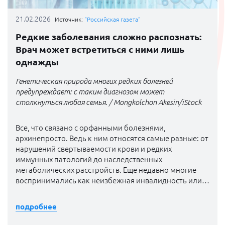
21.02.2026
Источник:
"Российская газета"
Редкие заболевания сложно распознать:
Врач может встретиться с ними лишь
однажды
Генетическая природа многих редких болезней
предупреждает: с таким диагнозом может
столкнуться любая семья. / Mongkolchon Akesin/iStock
Все, что связано с орфанными болезнями,
архинепросто. Ведь к ним относятся самые разные: от
нарушений свертываемости крови и редких
иммунных патологий до наследственных
метаболических расстройств. Еще недавно многие
воспринимались как неизбежная инвалидность или
ранняя смерть. Развитие упреждающей диагностики,
генной терапии, современных препаратов изменило
подробнее
прогноз. Сегодня пациенты могут учиться, работать,
путешествовать, строить семьи. Правда, цена лечения