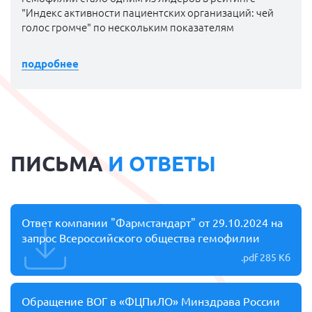
"Индекс активности пациентских организаций: чей
голос громче" по нескольким показателям
подробнее
ПИСЬМА
И ОТВЕТЫ
Ответ компании "Фармстандарт" от 29.10.2024 на
запрос Всероссийского общества гемофилии
.pdf
285 Кб
Обращение ВОГ в «ФЦПиЛО» Минздрава России