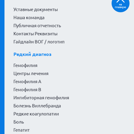
на
главную
Уставные документы
Наша команда
Публичная отчетность
Контакты Реквизиты
Гайдлайн ВОГ / логотип
Редкий диагноз
Гемофилия
Центры лечения
Гемофилия А
Гемофилия В
Ингибиторная гемофилия
Болезнь Виллебранда
Редкие коагулопатии
Боль
Гепатит