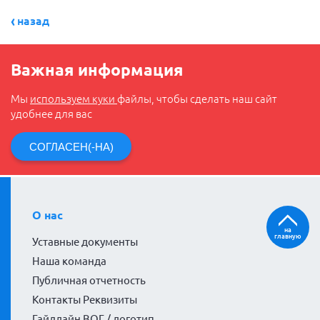
назад
Важная информация
Мы
используем куки
файлы, чтобы сделать наш сайт
удобнее для вас
СОГЛАСЕН(-НА)
О нас
на
главную
Уставные документы
Наша команда
Публичная отчетность
Контакты Реквизиты
Гайдлайн ВОГ / логотип