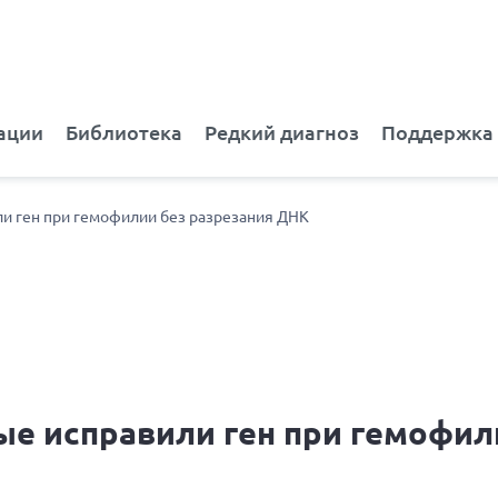
ации
Библиотека
Редкий диагноз
Поддержка
и ген при гемофилии без разрезания ДНК
е исправили ген при гемофил