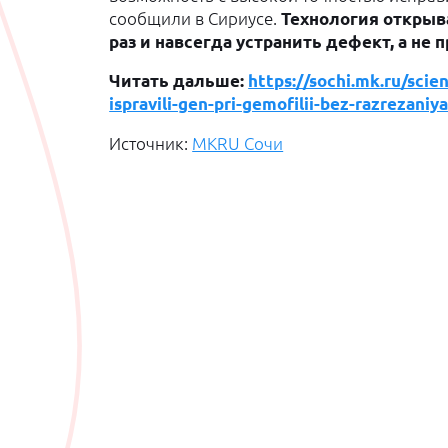
сообщили в Сириусе.
Технология открыва
раз и навсегда устранить дефект, а не
Читать дальше:
https://sochi.mk.ru/sci
ispravili-gen-pri-gemofilii-bez-razrezaniy
Источник:
МКRU Сочи