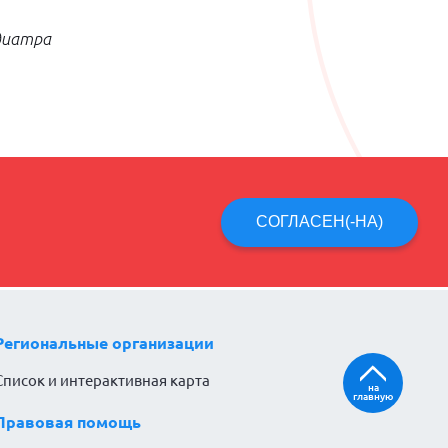
диатра
СОГЛАСЕН(-НА)
Региональные организации
Список и интерактивная карта
на
главную
Правовая помощь