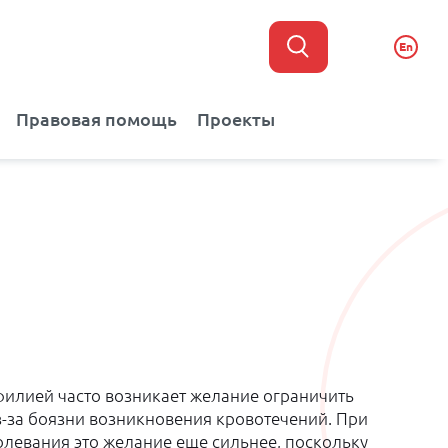
En
Правовая помощь
Проекты
филией часто возникает желание ограничить
з-за боязни возникновения кровотечений. При
левания это желание еще сильнее, поскольку