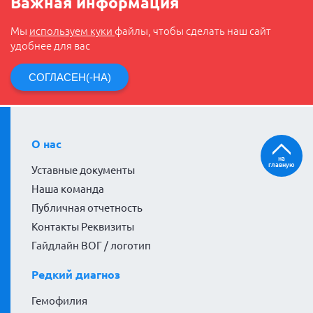
Важная информация
Мы
используем куки
файлы, чтобы сделать наш сайт
удобнее для вас
СОГЛАСЕН(-НА)
О нас
на
главную
Уставные документы
Наша команда
Публичная отчетность
Контакты Реквизиты
Гайдлайн ВОГ / логотип
Редкий диагноз
Гемофилия