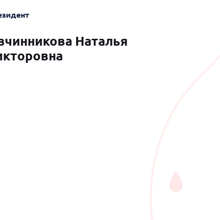
езидент
вчинникова Наталья
икторовна