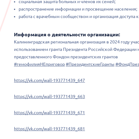
социальная защита больных и членов их семей;
распространение информации и просвещение населения;
работа с врачебным сообществом и организация доступа
Информация о деятельности организации:
Калининградская региональная организация в 2024 году уча
использованием гранта Президента Российской Федерации н
предоставленного Фондом президентских грантов
#гемофилияНЕприговор
#ПрезидентскиеГранты
#ФондПрез
https://vk.com/wall-193771439_647
https://vk.com/wall-193771439_663
https://vk.com/wall-193771439_671
https://vk.com/wall-193771439_681