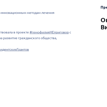
Пр
 к инновационным методам лечения
О
В
ствовала в проекте
#гемофилияНЕприговор
с
а развитие гражданского общества,
идентскихГрантов