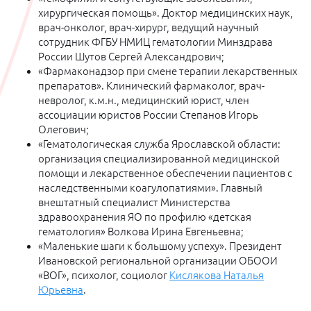
хирургическая помощь». Доктор медицинских наук,
врач-онколог, врач-хирург, ведущий научный
сотрудник ФГБУ НМИЦ гематологии Минздрава
России Шутов Сергей Александрович;
«Фармаконадзор при смене терапии лекарственных
препаратов». Клинический фармаколог, врач-
невролог, к.м.н., медицинский юрист, член
ассоциации юристов России Степанов Игорь
Олегович;
«Гематологическая служба Ярославской области:
организация специализированной медицинской
помощи и лекарственное обеспечении пациентов с
наследственными коагулопатиями». Главный
внештатный специалист Министерства
здравоохранения ЯО по профилю «детская
гематология» Волкова Ирина Евгеньевна;
«Маленькие шаги к большому успеху». Президент
Ивановской региональной организации ОБООИ
«ВОГ», психолог, социолог
Кислякова Наталья
Юрьевна
.