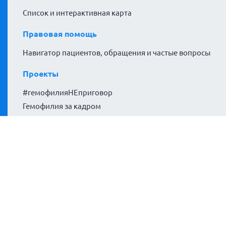
Список и интерактивная карта
Правовая помощь
Навигатор пациентов, обращения и частые вопросы
Проекты
#гемофилияНЕприговор
Гемофилия за кадром
Расширяем горизонты
Политики сайта
Политика конфиденциальности
Согласие на обработку персональных данных
Согласие на обработку файлов cookies
Карта сайта