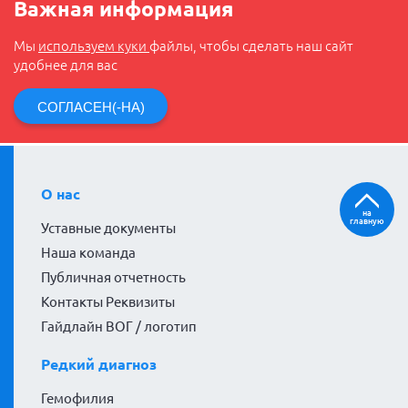
Важная информация
Мы
используем куки
файлы, чтобы сделать наш сайт
удобнее для вас
СОГЛАСЕН(-НА)
О нас
на
главную
Уставные документы
Наша команда
Публичная отчетность
Контакты Реквизиты
Гайдлайн ВОГ / логотип
Редкий диагноз
Гемофилия