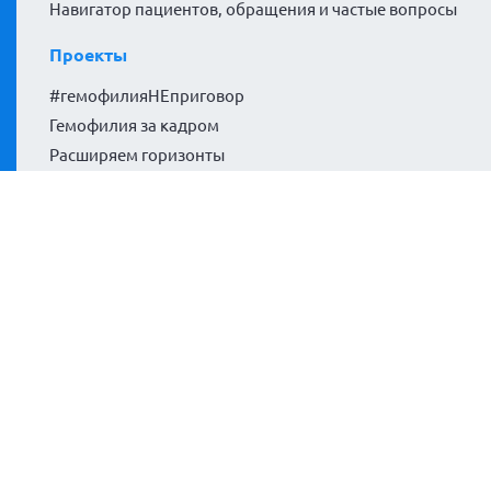
Навигатор пациентов, обращения и частые вопросы
Проекты
#гемофилияНЕприговор
Гемофилия за кадром
Расширяем горизонты
Политики сайта
Политика конфиденциальности
Согласие на обработку персональных данных
Согласие на обработку файлов cookies
Карта сайта
МЫ в Телеграм
МЫ ВКОНТАКТЕ
МЫ на VK Видео